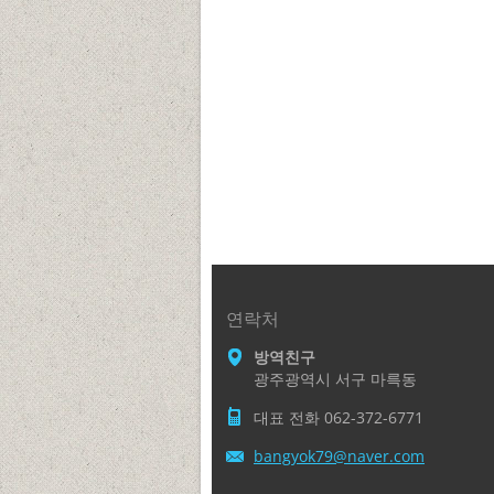
연락처
방역친구
광주광역시 서구 마륵동
대표 전화 062-372-6771
bangyok7
9@naver.
com