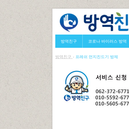
방역친구
코로나 바이러스 방역
방역친구
프레쉬 먼지진드기 방제